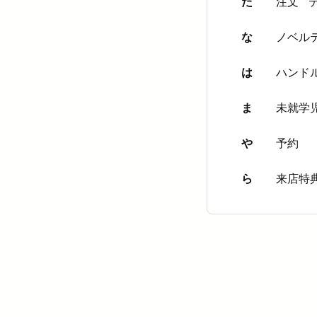
た
注文
な
ノベル
は
ハンド
ま
未就学
や
予約
ら
来店特