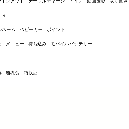
テイクアウト
テーブルチャージ
トイレ
動画撮影
取り置き
ティ
ルネーム
ベビーカー
ポイント
児
メニュー
持ち込み
モバイルバッテリー
典
離乳食
領収証