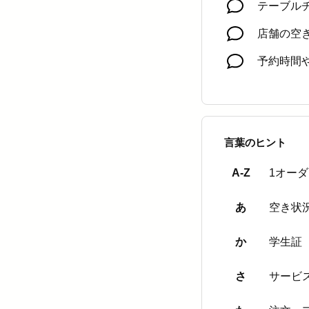
テーブル
店舗の空
予約時間
言葉のヒント
A-Z
1オー
あ
空き状
か
学生証
さ
サービ